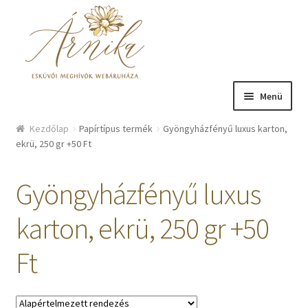
Ugrás a navigációhoz
Kilépés a tartalomba
Menü
Üzlet
Kezdőlap
Papírtípus termék
Gyöngyházfényű luxus karton,
ekrü, 250 gr +50 Ft
Bemutatkozás
Gyöngyházfényű luxus
Hírek
karton, ekrü, 250 gr +50
Kosár
Ft
Fiókom