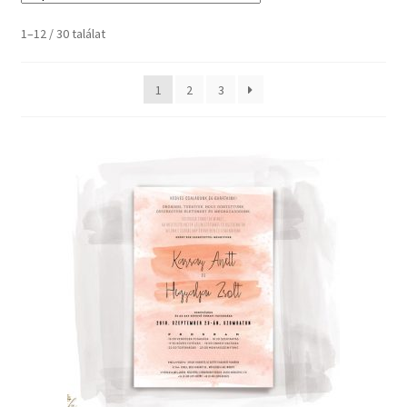
Kosaram
1–12 / 30 találat
Pénztár
1
2
3
Elfelejtett jelszó
Papírfajták
Kapcsolat