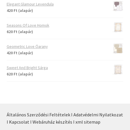
Elegant Glamour Levendula
420 Ft (alapár)
Seasons Of Love Homok
620 Ft (alapár)
Geometric Love Óarany
420 Ft (alapár)
Sweet And Bright Sárga
620 Ft (alapár)
Általános Szerződési Feltételek I
Adatvédelmi Nyilatkozat
I
Kapcsolat I
Webáruház készítés I
xml sitemap