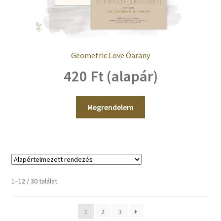
Geometric Love Óarany
420 Ft (alapár)
Megrendelem
1–12 / 30 találat
1
2
3