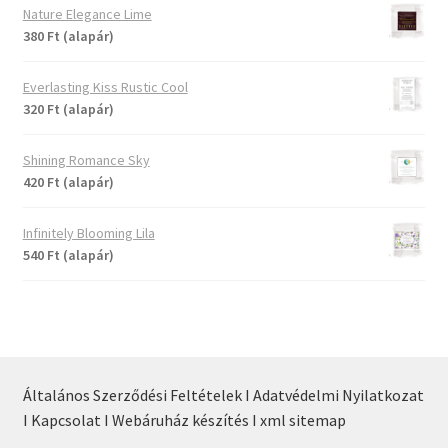
Nature Elegance Lime
380 Ft (alapár)
Everlasting Kiss Rustic Cool
320 Ft (alapár)
Shining Romance Sky
420 Ft (alapár)
Infinitely Blooming Lila
540 Ft (alapár)
Általános Szerződési Feltételek I
Adatvédelmi Nyilatkozat
I
Kapcsolat I
Webáruház készítés I
xml sitemap