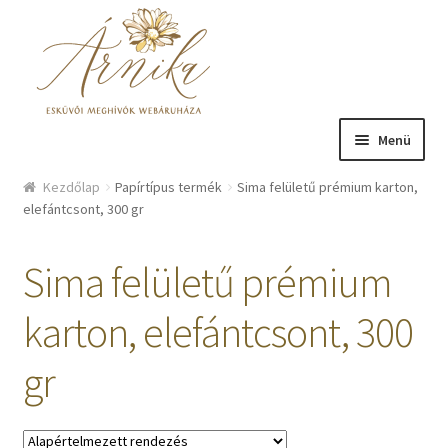
Ugrás a navigációhoz
Kilépés a tartalomba
Menü
Üzlet
Kezdőlap
Papírtípus termék
Sima felületű prémium karton,
elefántcsont, 300 gr
Bemutatkozás
Sima felületű prémium
Hírek
karton, elefántcsont, 300
Kosár
gr
Fiókom