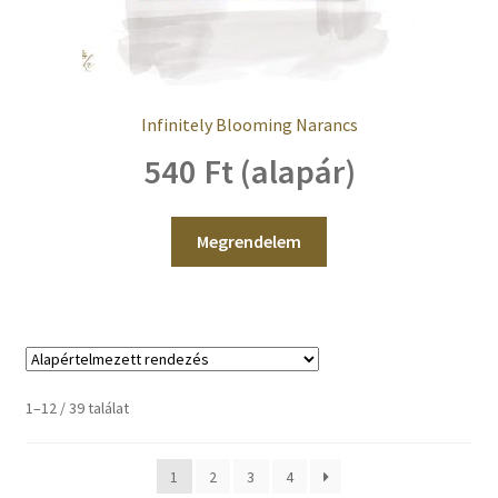
Infinitely Blooming Narancs
540 Ft (alapár)
Megrendelem
1–12 / 39 találat
1
2
3
4