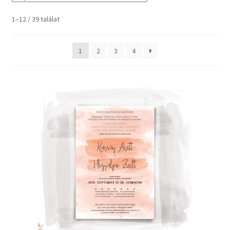
Kosaram
1–12 / 39 találat
Pénztár
1
2
3
4
Elfelejtett jelszó
Papírfajták
Kapcsolat