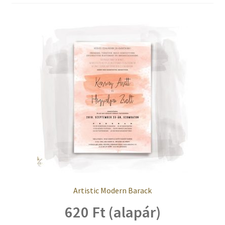
Kosaram
Pénztár
Elfelejtett jelszó
Papírfajták
Kapcsolat
Artistic Modern Barack
620 Ft (alapár)