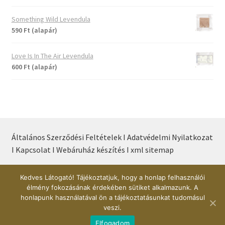
Something Wild Levendula
590 Ft (alapár)
Love Is In The Air Levendula
600 Ft (alapár)
Általános Szerződési Feltételek I
Adatvédelmi Nyilatkozat
I
Kapcsolat I
Webáruház készítés I
xml sitemap
Kedves Látogató! Tájékoztatjuk, hogy a honlap felhasználói
© Árnika Webáruház 2017
élmény fokozásának érdekében sütiket alkalmazunk. A
honlapunk használatával ön a tájékoztatásunkat tudomásul
veszi.
0
Elfogadom