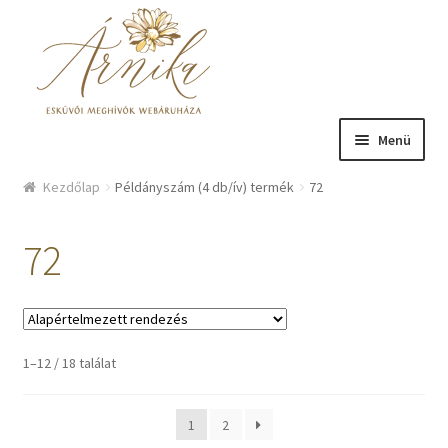
Ugrás a navigációhoz
Kilépés a tartalomba
Menü
Üzlet
Kezdőlap
Példányszám (4 db/ív) termék
72
Bemutatkozás
72
Hírek
Kosár
1–12 / 18 találat
Fiókom
1
2