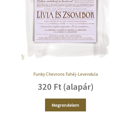
Kosaram
Pénztár
Elfelejtett jelszó
Papírfajták
Kapcsolat
Funky Chevrons Fahéj-Levendula
320 Ft (alapár)
Megrendelem