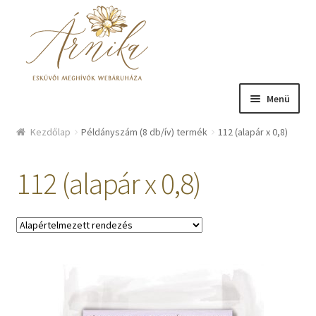
Ugrás a navigációhoz
Kilépés a tartalomba
Menü
Üzlet
Kezdőlap
Példányszám (8 db/ív) termék
112 (alapár x 0,8)
Bemutatkozás
112 (alapár x 0,8)
Hírek
Kosár
Fiókom