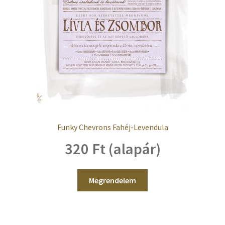
Kosaram
Pénztár
Elfelejtett jelszó
Papírfajták
Kapcsolat
Funky Chevrons Fahéj-Levendula
320 Ft (alapár)
Megrendelem