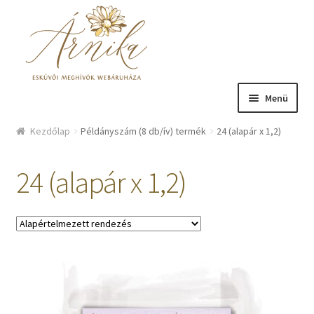
Ugrás a navigációhoz
Kilépés a tartalomba
Menü
Üzlet
Kezdőlap
Példányszám (8 db/ív) termék
24 (alapár x 1,2)
Bemutatkozás
24 (alapár x 1,2)
Hírek
Kosár
Fiókom