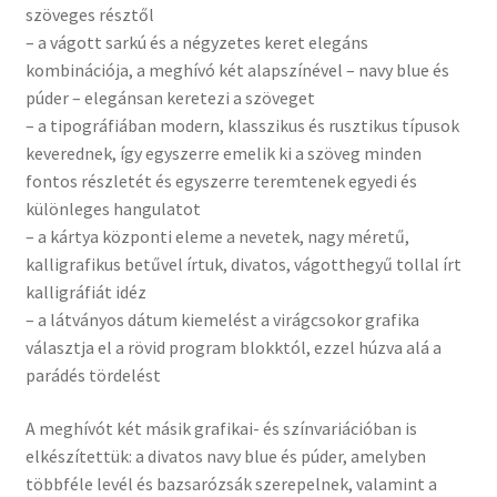
szöveges résztől
– a vágott sarkú és a négyzetes keret elegáns
kombinációja, a meghívó két alapszínével – navy blue és
púder – elegánsan keretezi a szöveget
– a tipográfiában modern, klasszikus és rusztikus típusok
keverednek, így egyszerre emelik ki a szöveg minden
fontos részletét és egyszerre teremtenek egyedi és
különleges hangulatot
– a kártya központi eleme a nevetek, nagy méretű,
kalligrafikus betűvel írtuk, divatos, vágotthegyű tollal írt
kalligráfiát idéz
– a látványos dátum kiemelést a virágcsokor grafika
választja el a rövid program blokktól, ezzel húzva alá a
parádés tördelést
A meghívót két másik grafikai- és színvariációban is
elkészítettük: a divatos navy blue és púder, amelyben
többféle levél és bazsarózsák szerepelnek, valamint a