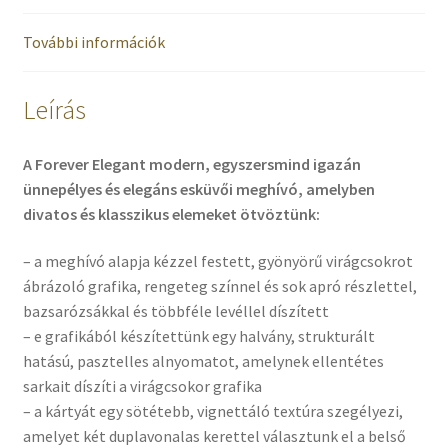
További információk
Leírás
A Forever Elegant modern, egyszersmind igazán
ünnepélyes és elegáns esküvői meghívó, amelyben
divatos és klasszikus elemeket ötvöztünk:
– a meghívó alapja kézzel festett, gyönyörű virágcsokrot
ábrázoló grafika, rengeteg színnel és sok apró részlettel,
bazsarózsákkal és többféle levéllel díszített
– e grafikából készítettünk egy halvány, strukturált
hatású, pasztelles alnyomatot, amelynek ellentétes
sarkait díszíti a virágcsokor grafika
– a kártyát egy sötétebb, vignettáló textúra szegélyezi,
amelyet két duplavonalas kerettel választunk el a belső