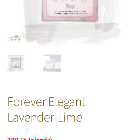
Kosaram
Pénztár
Elfelejtett jelszó
Papírfajták
Kapcsolat
Forever Elegant
Lavender-Lime