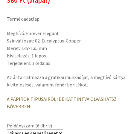
380 Ft (alapár)
Termék adatlap
Meghívó: Forever Elegant
Színváltozat: 02-Eucalyptus-Copper
Méret: 135×135 mm
Kivitelezés: 1 lapos
Terjedelem: 1 oldalas
Az ár tartalmazza a grafikai munkadíjat, a meghívó kártya
kivitelezését, valamint fehér borítékot.
A PAPÍROK TÍPUSAIRÓL IDE KATTINTVA OLVASHATSZ
BŐVEBBEN!
Példányszám (6 db/ív)