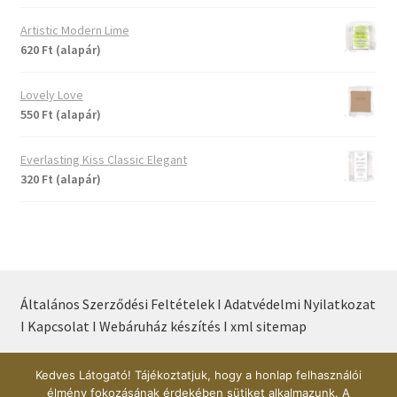
Artistic Modern Lime
620 Ft (alapár)
Lovely Love
550 Ft (alapár)
Everlasting Kiss Classic Elegant
320 Ft (alapár)
Általános Szerződési Feltételek I
Adatvédelmi Nyilatkozat
I
Kapcsolat I
Webáruház készítés I
xml sitemap
Kedves Látogató! Tájékoztatjuk, hogy a honlap felhasználói
© Árnika Webáruház 2017
élmény fokozásának érdekében sütiket alkalmazunk. A