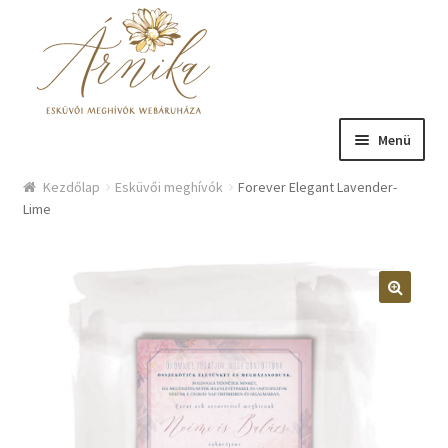
Ugrás a navigációhoz
Kilépés a tartalomba
Menü
Üzlet
Kezdőlap
Esküvői meghívók
Forever Elegant Lavender-
Lime
Bemutatkozás
Hírek
Kosár
Fiókom