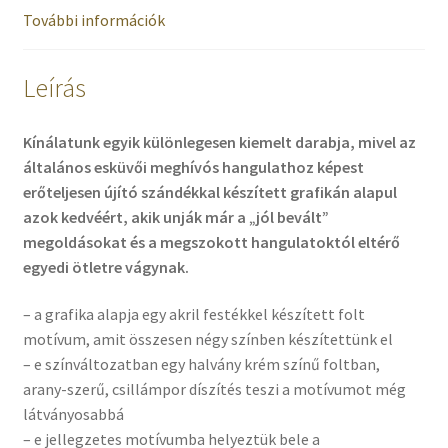
További információk
Leírás
Kínálatunk egyik különlegesen kiemelt darabja, mivel az
általános esküvői meghívós hangulathoz képest
erőteljesen újító szándékkal készített grafikán alapul
azok kedvéért, akik unják már a „jól bevált”
megoldásokat és a megszokott hangulatoktól eltérő
egyedi ötletre vágynak.
– a grafika alapja egy akril festékkel készített folt
motívum, amit összesen négy színben készítettünk el
– e színváltozatban egy halvány krém színű foltban,
arany-szerű, csillámpor díszítés teszi a motívumot még
látványosabbá
– e jellegzetes motívumba helyeztük bele a