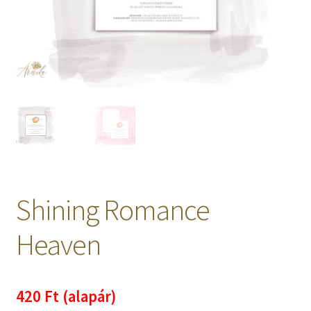
Kosaram
Pénztár
Elfelejtett jelszó
Papírfajták
Kapcsolat
Shining Romance
Heaven
420 Ft (alapár)