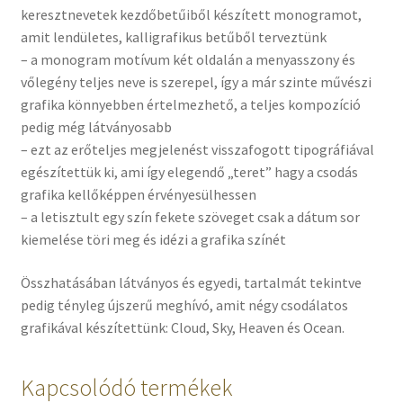
keresztnevetek kezdőbetűiből készített monogramot,
amit lendületes, kalligrafikus betűből terveztünk
– a monogram motívum két oldalán a menyasszony és
vőlegény teljes neve is szerepel, így a már szinte művészi
grafika könnyebben értelmezhető, a teljes kompozíció
pedig még látványosabb
– ezt az erőteljes megjelenést visszafogott tipográfiával
egészítettük ki, ami így elegendő „teret” hagy a csodás
grafika kellőképpen érvényesülhessen
– a letisztult egy szín fekete szöveget csak a dátum sor
kiemelése töri meg és idézi a grafika színét
Összhatásában látványos és egyedi, tartalmát tekintve
pedig tényleg újszerű meghívó, amit négy csodálatos
grafikával készítettünk: Cloud, Sky, Heaven és Ocean.
Kapcsolódó termékek