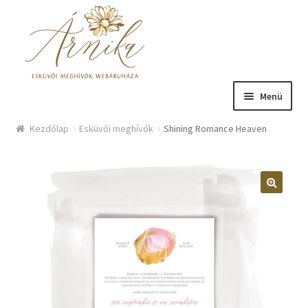
Ugrás a navigációhoz
Kilépés a tartalomba
Menü
Üzlet
Kezdőlap
Esküvői meghívók
Shining Romance Heaven
Bemutatkozás
Hírek
Kosár
Fiókom