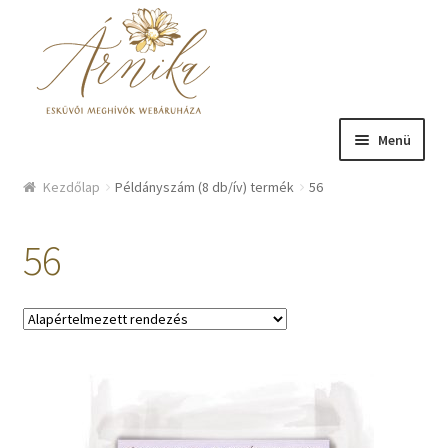
Ugrás a navigációhoz
Kilépés a tartalomba
Menü
Üzlet
Kezdőlap
Példányszám (8 db/ív) termék
56
Bemutatkozás
56
Hírek
Kosár
Fiókom