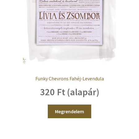
Kosaram
Pénztár
Elfelejtett jelszó
Papírfajták
Kapcsolat
Funky Chevrons Fahéj-Levendula
320 Ft (alapár)
Megrendelem